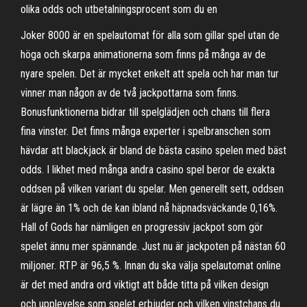
olika odds och utbetalningsprocent som du en
Joker 8000 är en spelautomat för alla som gillar spel utan de
höga och skarpa animationerna som finns på många av de
nyare spelen. Det är mycket enkelt att spela och har man tur
vinner man någon av de två jackpottarna som finns.
Bonusfunktionerna bidrar till spelglädjen och chans till flera
fina vinster. Det finns många experter i spelbranschen som
hävdar att blackjack är bland de bästa casino spelen med bäst
odds. I likhet med många andra casino spel beror de exakta
oddsen på vilken variant du spelar. Men generellt sett, oddsen
är lägre än 1% och de kan ibland nå häpnadsväckande 0,16%.
Hall of Gods har nämligen en progressiv jackpot som gör
spelet ännu mer spännande. Just nu är jackpoten på nästan 60
miljoner. RTP är 96,5 %. Innan du ska välja spelautomat online
är det med andra ord viktigt att både titta på vilken design
och upplevelse som spelet erbjuder och vilken vinstchans du