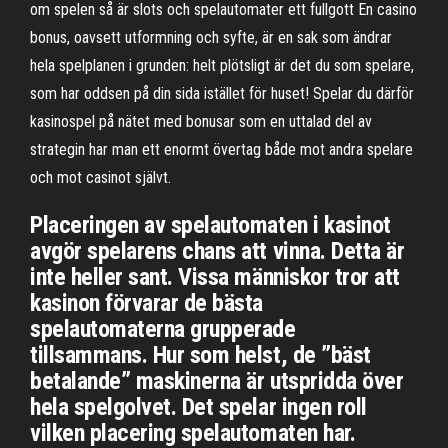
om spelen så är slots och spelautomater ett fullgott En casino
bonus, oavsett utformning och syfte, är en sak som ändrar
hela spelplanen i grunden: helt plötsligt är det du som spelare,
som har oddsen på din sida istället för huset! Spelar du därför
kasinospel på nätet med bonusar som en uttalad del av
strategin har man ett enormt övertag både mot andra spelare
och mot casinot självt.
Placeringen av spelautomaten i kasinot
avgör spelarens chans att vinna. Detta är
inte heller sant. Vissa människor tror att
kasinon förvarar de bästa
spelautomaterna grupperade
tillsammans. Hur som helst, de ”bäst
betalande” maskinerna är utspridda över
hela spelgolvet. Det spelar ingen roll
vilken placering spelautomaten har.