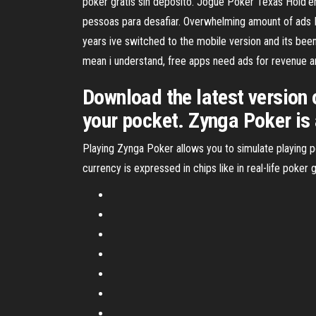
poker gratis sin deposito. Jogue Poker Texas Hold’
pessoas para desafiar. Overwhelming amount of ads 
years ive switched to the mobile version and its bee
mean i understand, free apps need ads for revenue and 
Download the latest version
your pocket. Zynga Poker is 
Playing Zynga Poker allows you to simulate playing po
currency is expressed in chips like in real-life poker