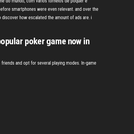
ine do mundo, com vários torneios de pôquer e
before smartphones were even relevant. and over the
o discover how escalated the amount of ads are. i
popular poker game now in
th friends and opt for several playing modes. In-game