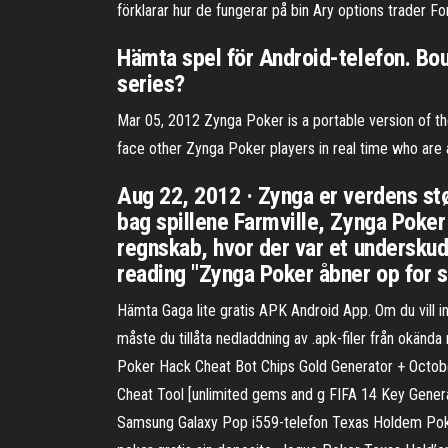
förklarar hur de fungerar på bin Ary options trader Fo
Hämta spel för Android-telefon. Bou
series?
Mar 05, 2012 Zynga Poker is a portable version of 
face other Zynga Poker players in real time who are a
Aug 22, 2012 · Zynga er verdens stø
bag spillene Farmville, Zynga Poker o
regnskab, hvor der var et undersku
reading "Zynga Poker åbner op for s
Hämta Gaga lite gratis APK Android App. Om du vill ins
måste du tillåta nedladdning av .apk-filer från okända
Poker Hack Cheat Bot Chips Gold Generator + Octob
Cheat Tool [unlimited gems and g FIFA 14 Key Ge
Samsung Galaxy Pop i559-telefon Texas Holdem Poke