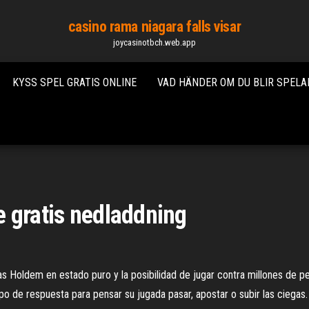
casino rama niagara falls visar
joycasinotbch.web.app
KYSS SPEL GRATIS ONLINE
VAD HÄNDER OM DU BLIR SPELA
 gratis nedladdning
as Holdem en estado puro y la posibilidad de jugar contra millones de pe
 de respuesta para pensar su jugada pasar, apostar o subir las ciegas. 