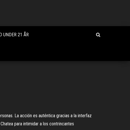
D UNDER 21 ÅR
rsonas. La acción es auténtica gracias a la interfaz
Chatea para intimidar a los contrincantes