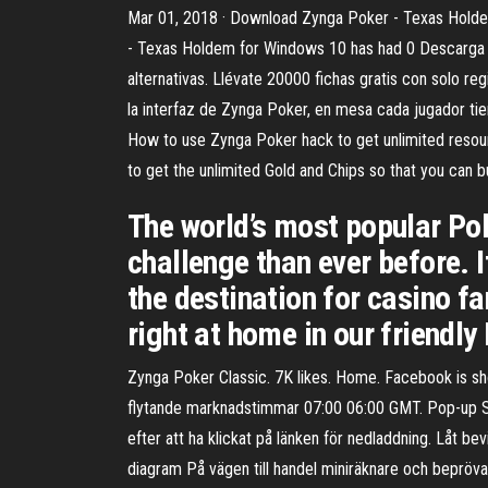
Mar 01, 2018 · Download Zynga Poker - Texas Holdem 
- Texas Holdem for Windows 10 has had 0 Descarga 
alternativas. Llévate 20000 fichas gratis con solo re
la interfaz de Zynga Poker, en mesa cada jugador tie
How to use Zynga Poker hack to get unlimited resourc
to get the unlimited Gold and Chips so that you can b
The world’s most popular Po
challenge than ever before. 
the destination for casino fa
right at home in our friendl
Zynga Poker Classic. 7K likes. Home. Facebook is sho
flytande marknadstimmar 07:00 06:00 GMT. Pop-up Scr
efter att ha klickat på länken för nedladdning. Låt bev
diagram På vägen till handel miniräknare och beprövad