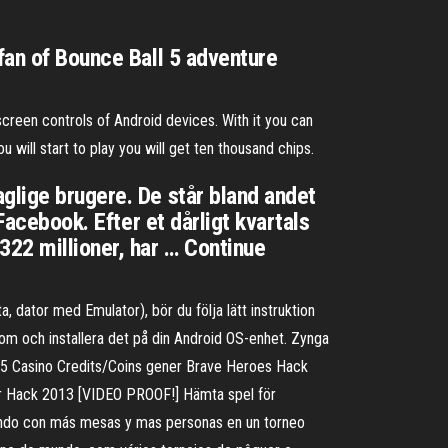
fan of Bounce Ball 5 adventure
reen controls of Android devices. With it you can
 will start to play you will get ten thousand chips.
glige brugere. De står bland andet
Facebook. Efter et dårligt kvartals
22 millioner, har … Continue
a, dator med Emulator), bör du följa lätt instruktion
k.com och installera det på din Android OS-enhet. Zynga
 5 Casino Credits/Coins gener Brave Heroes Hack
 Hack 2013 [VIDEO PROOF!] Hämta spel för
undo con más mesas y mas personas en un torneo