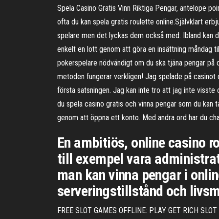
Spela Casino Gratis Vinn Riktiga Pengar, antelope po
ofta du kan spela gratis roulette online.Självklart erbj
spelare men det lyckas dem också med. Ibland kan du 
enkelt en lott genom att göra en insättning måndag til
pokerspelare nödvändigt om du ska tjäna pengar på on
metoden fungerar verkligen! Jag spelade på casinot 
första satsningen. Jag kan inte tro att jag inte viss
du spela casino gratis och vinna pengar som du kan ta
genom att öppna ett konto. Med andra ord har du chans
En ambitiös, online casino r
till exempel vara administrat
man kan vinna pengar i onli
serveringstillstånd och livsm
FREE SLOT GAMES OFFLINE: PLAY GET RICH SLOT GA