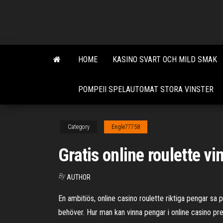
Skip
to
the
content
HOME
KASINO SVART OCH MILD SMAK
POMPEII SPELAUTOMAT STORA VINSTER
Category
Engle77758
Gratis online roulette vi
By
AUTHOR
En ambitiös, online casino roulette riktiga pengar sa 
behöver. Hur man kan vinna pengar i online casino pre