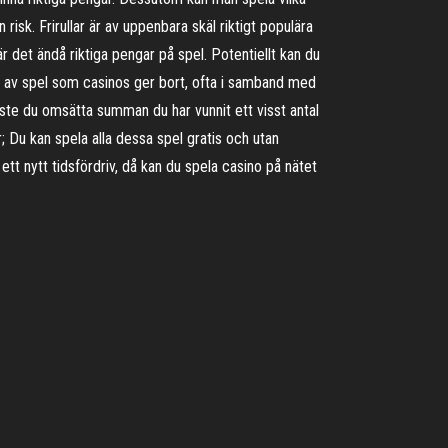
 risk. Frirullar är av uppenbara skäl riktigt populära
är det ändå riktiga pengar på spel. Potentiellt kan du
gar av spel som casinos ger bort, ofta i samband med
måste du omsätta summan du har vunnit ett visst antal
 Du kan spela alla dessa spel gratis och utan
ett nytt tidsfördriv, då kan du spela casino på nätet