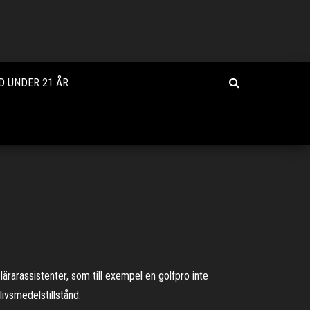
D UNDER 21 ÅR
lärarassistenter, som till exempel en golfpro inte
ivsmedelstillstånd.