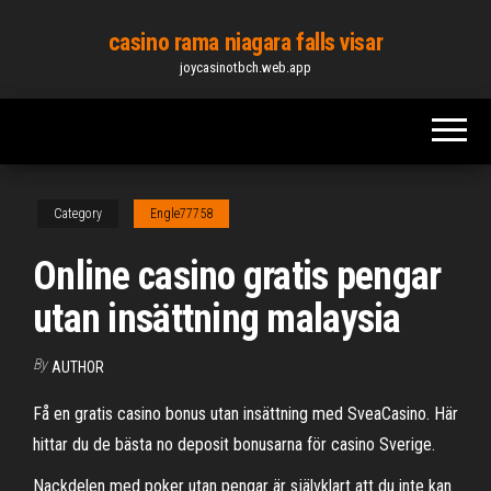
Skip
casino rama niagara falls visar
to
joycasinotbch.web.app
the
content
Category
Engle77758
Online casino gratis pengar
utan insättning malaysia
By
AUTHOR
Få en gratis casino bonus utan insättning med SveaCasino. Här
hittar du de bästa no deposit bonusarna för casino Sverige.
Nackdelen med poker utan pengar är självklart att du inte kan