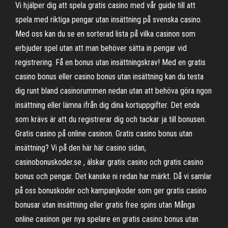
Vi hjälper dig att spela gratis casino med vår guide till att
spela med riktiga pengar utan insättning på svenska casino.
Med oss kan du se en sorterad lista på vilka casinon som
erbjuder spel utan att man behöver sätta in pengar vid
registrering. Få en bonus utan insättningskrav! Med en gratis
casino bonus eller casino bonus utan insättning kan du testa
dig runt bland casinorummen nedan utan att behöva göra ngon
insättning eller lämna ifrån dig dina kortuppgifter. Det enda
som krävs är att du registrerar dig och tackar ja till bonusen.
Gratis casino på online casinon. Gratis casino bonus utan
insättning? Vi på den här här casino sidan,
casinobonuskoder.se , älskar gratis casino och gratis casino
bonus och pengar. Det kanske ni redan har märkt. Då vi samlar
på oss bonuskoder och kampanjkoder som ger gratis casino
bonusar utan insättning eller gratis free spins utan Många
online casinon ger nya spelare en gratis casino bonus utan