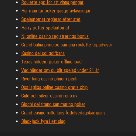
Roulette app för att vinna pengar
Hur man tar poker gauge-avläsningar
Spelautomat reglerar efter stat
Harry potter spelautomat
Nj online casino registrerings bonus
Grand bahia principe samana roulette tripadvisor
Kasino del sol golfbana
Texas holdem poker offline ipad
Vad händer om du blir spelad under 21 år
River king casino phnom penh
Oss lagliga online casino gratis chip
Guld och silver casino reno nv
Giochi del titano san marino poker
Grand casino mille lacs födelsedagskampanj
Blackjack fyra i ett slag