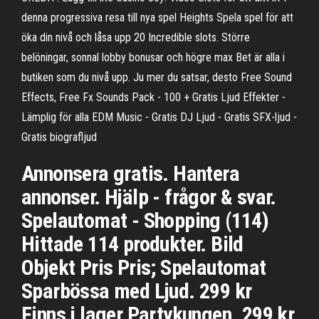
denna progressiva resa till nya spel Heights Spela spel för att
öka din nivå och låsa upp 20 Incredible slots. Större
belöningar, sonnal lobby bonusar och högre max Bet är alla i
butiken som du nivå upp. Ju mer du satsar, desto Free Sound
Effects, Free Fx Sounds Pack - 100 + Gratis Ljud Effekter -
Lämplig för alla EDM Music - Gratis DJ Ljud - Gratis SFX-ljud -
Gratis biografljud
Annonsera gratis. Hantera
annonser. Hjälp - frågor & svar.
Spelautomat - Shopping (114)
Hittade 114 produkter. Bild
Objekt Pris Pris; Spelautomat
Sparbössa med Ljud. 299 kr
Finns i lager Partykungen. 299 kr