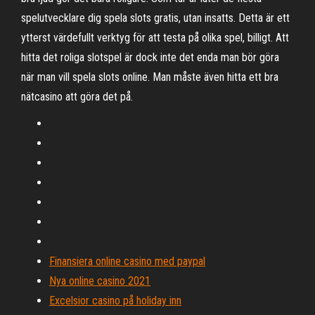
spelutvecklare dig spela slots gratis, utan insatts. Detta är ett
ytterst värdefullt verktyg för att testa på olika spel, billigt. Att
hitta det roliga slotspel är dock inte det enda man bör göra
när man vill spela slots online. Man måste även hitta ett bra
nätcasino att göra det på.
Finansiera online casino med paypal
Nya online casino 2021
Excelsior casino på holiday inn