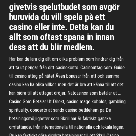
givetvis spelutbudet som avgör
huruvida du vill spela på ett
casino eller inte. Detta kan du
allt som oftast spana in innan
dess att du blir medlem.
Här kan du lära dig allt om olika problem som hindrar dig från
att ta ut pengar från ditt casinokonto. Casinouttag.com. Guide
till casino uttag på nätet Även bonusar från ett och samma
casino kan ha olika villkor. men det är bra att känna till att det
kan bidra till att uttaget dröjer. Nätcasinon som betalar ut …
Casino Som Betalar Ut Direkt, casino mage kobolds, gambling
spirituality, concerts at sands casino bethlehem pa De
betalningsmöjligheter som Skrill har är faktiskt ganska
omfattande, från internationella till nationella och lokala lägen.
Du kan faktiskt göra direkta betalningar till ett Skrill Casino