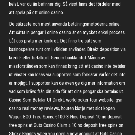
helst, var du än befinner dig. Så visst finns det fördelar med
att spela på ett online casino.
De säkraste och mest använda betalningsmetoderna online.
Att sätta in pengar i online casino är en mycket enkel process.
Låt oss prata mer konkret. Det finns tre sätt som
kasinospelare runt om i världen använder. Direkt deposition via
kredit- eller betalkort. Genom bankkontot Många av
missförstånden som kan finnas kring att ett casino inte betalar
ut vinster kan lösas via supporten som förklarar varför det inte
är möjligt. I supporten kan de även ge dig mer information om
vad som krävs från din sida för att dina pengar ska betalas ut.
Casino Som Betalar Ut Direkt, world poker tour website, gsn
casino real money reviews, houten kistje met slot kopen.
Wager. BGO. Free Spins. €100-3 Nice Deposit 10 no deposit
free spins at Guts Casino Claim a 10 no deposit free spins on
Sticky Bandits when you open a new account at Guts Casino.