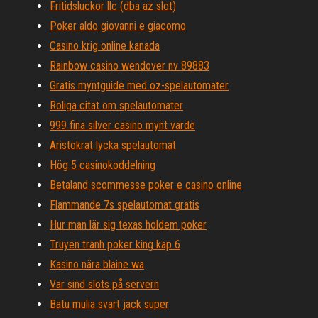
Fritidsluckor llc (dba az slot)
Poker aldo giovanni e giacomo
Casino krig online kanada
Rainbow casino wendover nv 89883
Gratis myntguide med oz-spelautomater
Roliga citat om spelautomater
999 fina silver casino mynt värde
Aristokrat lycka spelautomat
Hög 5 casinokoddelning
Betaland scommesse poker e casino online
Flammande 7s spelautomat gratis
Hur man lär sig texas holdem poker
Truyen tranh poker king kap 6
Kasino nära blaine wa
Var sind slots på servern
Batu mulia svart jack super