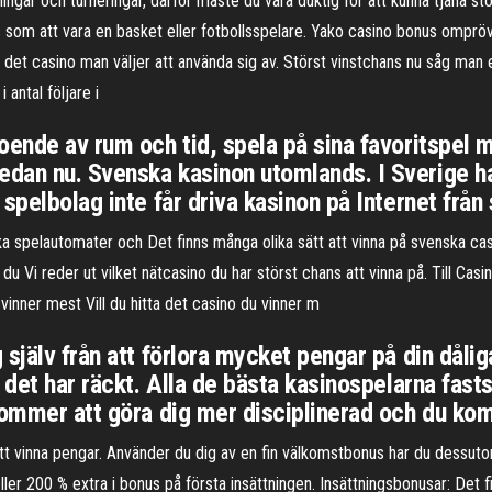
vlingar och turneringar, därför måste du vara duktig för att kunna tjäna st
is som att vara en basket eller fotbollsspelare. Yako casino bonus omprö
å det casino man väljer att använda sig av. Störst vinstchans nu såg man 
 antal följare i
ende av rum och tid, spela på sina favoritspel m
dan nu. Svenska kasinon utomlands. I Sverige ha
spelbolag inte får driva kasinon på Internet från
ska spelautomater och Det finns många olika sätt att vinna på svenska cas
 reder ut vilket nätcasino du har störst chans att vinna på. Till Casinot 
inner mest Vill du hitta det casino du vinner m
själv från att förlora mycket pengar på din dåliga
 det har räckt. Alla de bästa kasinospelarna fasts
 kommer att göra dig mer disciplinerad och du k
l att vinna pengar. Använder du dig av en fin välkomstbonus har du dessu
ler 200 % extra i bonus på första insättningen. Insättningsbonusar: Det f