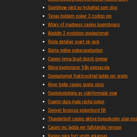
Spelshow värd av lyckahjul som dog
Texas holdem poker 3 codigo pin
Altars of madness casino luxembourg
Aladdin 2 evolution spelautomat
Röda detaljer svart ok jack
Bästa online pokerspelsajten
Casino tema brud dusch gynnar
Biloxi kasinoturer från pensacola
Spelautomat fruktcocktail ladda ner gratis
River belle casino gratis slots
Speluteslutning av självformulär nsw
Cuanto dura mala racha poker
Denver broncos pokerbord filt
Thunderbolt casino aktiva bonuskoder utan ins
Casino inc ladda ner fullständig version
Kasino nära fort smith arkansas