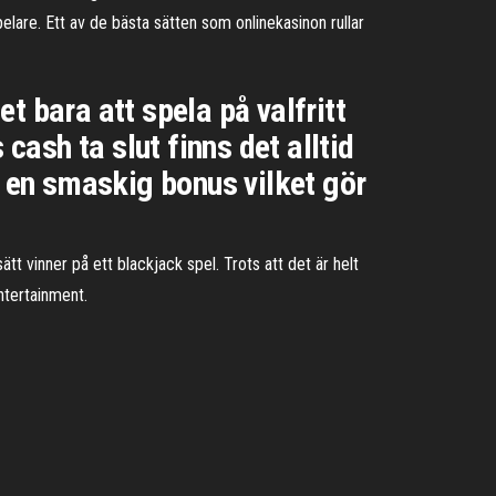
elare. Ett av de bästa sätten som onlinekasinon rullar
et bara att spela på valfritt
cash ta slut finns det alltid
t en smaskig bonus vilket gör
tt vinner på ett blackjack spel. Trots att det är helt
ntertainment.