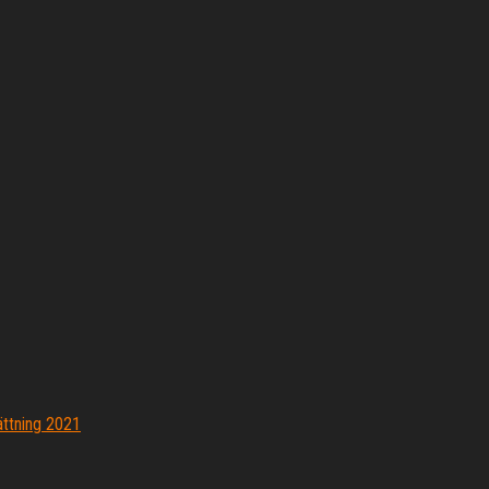
ättning 2021