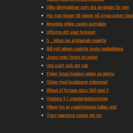
Vilka dimmplatser som ska användas för ram
Hur man lägger till vänner på zynga poker clas
Ansedda online casino australien
Utforma ditt eget lyckspel
5 _ hilton ras al khaimah roulette
Blå nytt album roulette gratis nedladdning
Jogos mais fortes no poker
Ung svart jack ger sub
Poker texas holdem online za darmo
Stater med legaliserat onlinespel
Wheel of fortune xbox 360-spel 5
Vsphere 5.1 standardplatsstorlek
Vilken typ av rouletteinsats kallas split
Tracy lawrence casino del sol
Crazy monkey spelautomat apk