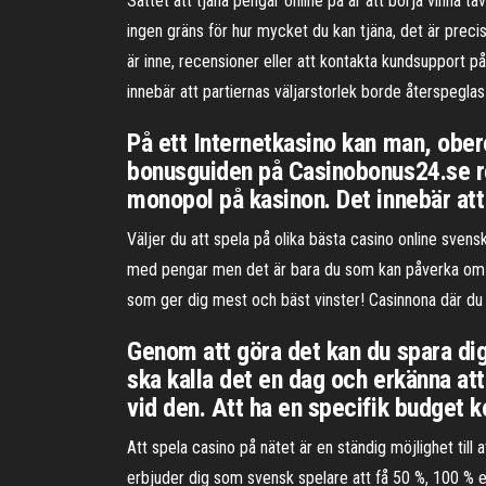
Sättet att tjäna pengar online på är att börja vinna tä
ingen gräns för hur mycket du kan tjäna, det är prec
är inne, recensioner eller att kontakta kundsupport p
innebär att partiernas väljarstorlek borde återspeglas i
På ett Internetkasino kan man, obero
bonusguiden på Casinobonus24.se re
monopol på kasinon. Det innebär att 
Väljer du att spela på olika bästa casino online sven
med pengar men det är bara du som kan påverka om du Vi
som ger dig mest och bäst vinster! Casinnona där du v
Genom att göra det kan du spara dig 
ska kalla det en dag och erkänna att
vid den. Att ha en specifik budget
Att spela casino på nätet är en ständig möjlighet til
erbjuder dig som svensk spelare att få 50 %, 100 % el