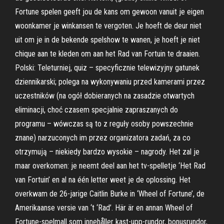
Fortune spelen geeft jou de kans om gewoon vanuit je eigen
woonkamer je winkansen te vergoten. Je hoeft de deur niet
uit om je in de bekende spelshow te wanen, je hoeft je niet
chique aan te kleden om aan het Rad van Fortuin te draaien.
Polski: Teleturniej, quiz – specyficznie telewizyjny gatunek
dziennikarski; polega na wykonywaniu przed kamerami przez
uczestników (na ogół dobieranych na zasadzie otwartych
eliminacji, choć czasem specjalnie zapraszanych do
programu – wówczas są to z reguły osoby powszechnie
znane) narzuconych im przez organizatora zadań, za co
otrzymują – niekiedy bardzo wysokie – nagrody. Het zal je
maar overkomen: je neemt deel aan het tv-spelletje ‘Het Rad
van Fortuin’ en al na één letter weet je de oplossing. Het
overkwam de 26-jarige Caitlin Burke in ‘Wheel of Fortune’, de
Amerikaanse versie van ‘t ‘Rad’. Här är en annan Wheel of
Fortune-spelmall som innehåller kast-upp-rundor, bonusrundor,