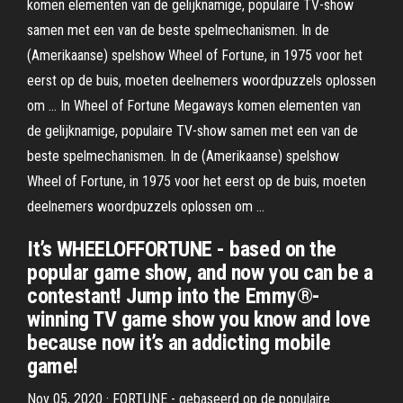
komen elementen van de gelijknamige, populaire TV-show
samen met een van de beste spelmechanismen. In de
(Amerikaanse) spelshow Wheel of Fortune, in 1975 voor het
eerst op de buis, moeten deelnemers woordpuzzels oplossen
om … In Wheel of Fortune Megaways komen elementen van
de gelijknamige, populaire TV-show samen met een van de
beste spelmechanismen. In de (Amerikaanse) spelshow
Wheel of Fortune, in 1975 voor het eerst op de buis, moeten
deelnemers woordpuzzels oplossen om …
It’s WHEELOFFORTUNE - based on the
popular game show, and now you can be a
contestant! Jump into the Emmy®-
winning TV game show you know and love
because now it’s an addicting mobile
game!
Nov 05, 2020 · FORTUNE - gebaseerd op de populaire