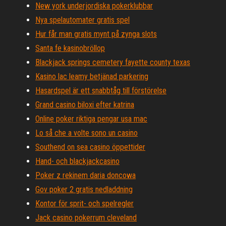
New york underjordiska pokerklubbar
Nya spelautomater gratis spel
Hur får man gratis mynt på zynga slots
Santa fe kasinobröllop
Blackjack springs cemetery fayette county texas
Kasino lac leamy betjänad parkering
Hasardspel är ett snabbtåg till förstörelse
Grand casino biloxi efter katrina
Online poker riktiga pengar usa mac
Lo så che a volte sono un casino
Southend on sea casino öppettider
Hand- och blackjackcasino
Poker z rekinem daria doncowa
Gov poker 2 gratis nedladdning
Kontor för sprit- och spelregler
Jack casino pokerrum cleveland