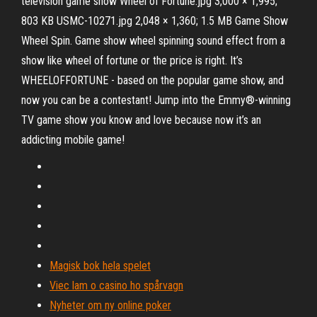
television game show Wheel of Fortune.jpg 3,000 × 1,995;
803 KB USMC-10271.jpg 2,048 × 1,360; 1.5 MB Game Show
Wheel Spin. Game show wheel spinning sound effect from a
show like wheel of fortune or the price is right. It’s
WHEELOFFORTUNE - based on the popular game show, and
now you can be a contestant! Jump into the Emmy®-winning
TV game show you know and love because now it’s an
addicting mobile game!
Magisk bok hela spelet
Viec lam o casino ho spårvagn
Nyheter om ny online poker