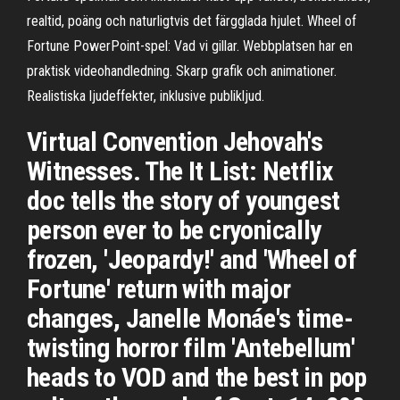
realtid, poäng och naturligtvis det färgglada hjulet. Wheel of
Fortune PowerPoint-spel: Vad vi gillar. Webbplatsen har en
praktisk videohandledning. Skarp grafik och animationer.
Realistiska ljudeffekter, inklusive publikljud.
Virtual Convention Jehovah's
Witnesses. The It List: Netflix
doc tells the story of youngest
person ever to be cryonically
frozen, 'Jeopardy!' and 'Wheel of
Fortune' return with major
changes, Janelle Monáe's time-
twisting horror film 'Antebellum'
heads to VOD and the best in pop