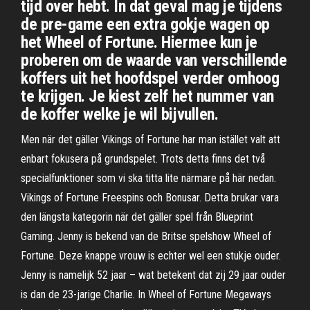
tijd over hebt. In dat geval mag je tijdens
de pre-game een extra gokje wagen op
het Wheel of Fortune. Hiermee kun je
proberen om de waarde van verschillende
koffers uit het hoofdspel verder omhoog
te krijgen. Je kiest zelf het nummer van
de koffer welke je wil bijvullen.
Men när det gäller Vikings of Fortune har man istället valt att
enbart fokusera på grundspelet. Trots detta finns det två
specialfunktioner som vi ska titta lite närmare på här nedan.
Vikings of Fortune Freespins och Bonusar. Detta brukar vara
den längsta kategorin när det gäller spel från Blueprint
Gaming. Jenny is bekend van de Britse spelshow Wheel of
Fortune. Deze knappe vrouw is echter wel een stukje ouder.
Jenny is namelijk 52 jaar – wat betekent dat zij 29 jaar ouder
is dan de 23-jarige Charlie. In Wheel of Fortune Megaways