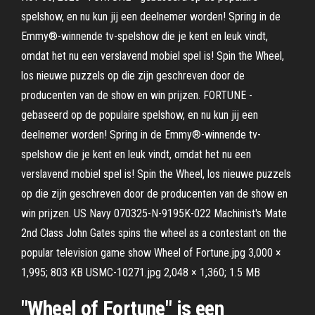
spelshow, en nu kun jij een deelnemer worden! Spring in de
Emmy®-winnende tv-spelshow die je kent en leuk vindt,
omdat het nu een verslavend mobiel spel is! Spin the Wheel,
los nieuwe puzzels op die zijn geschreven door de
producenten van de show en win prijzen. FORTUNE -
gebaseerd op de populaire spelshow, en nu kun jij een
deelnemer worden! Spring in de Emmy®-winnende tv-
spelshow die je kent en leuk vindt, omdat het nu een
verslavend mobiel spel is! Spin the Wheel, los nieuwe puzzels
op die zijn geschreven door de producenten van de show en
win prijzen. US Navy 070325-N-9195K-022 Machinist's Mate
2nd Class John Gates spins the wheel as a contestant on the
popular television game show Wheel of Fortune.jpg 3,000 ×
1,995; 803 KB USMC-10271.jpg 2,048 × 1,360; 1.5 MB
"Wheel of Fortune" is een