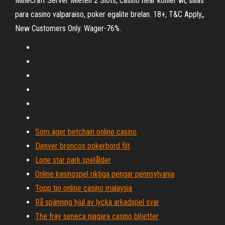
Minecraft Server Mieten 2 Slots, casino near kohler wi, sillas
para casino valparaiso, poker egalite brelan. 18+, T&C Apply,,
New Customers Only. Wager-76%.
Som äger betchain online casino
Denver broncos pokerbord filt
Lone star park spelålder
Online kasinospel riktiga pengar pennsylvania
Topp tio online casino malaysia
Rå spänning hjul av lycka arkadspel svar
The fray seneca niagara casino biljetter