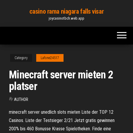
Skip
casino rama niagara falls visar
to
joycasinotbch.web.app
the
content
Category
Lafone24517
Minecraft server mieten 2
platser
By
AUTHOR
minecraft server unedlich slots mieten Liste der TOP 12
Casinos. Liste der Testsieger 2/21 Jetzt gratis gewinnen
200% bis 460 Bonusse Krasse Spielotheken. Finde eine