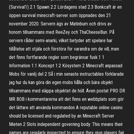
(Survival1) 2.1 Spawn 2.2 Lördagens stad 2.3 Bonkcaft är en
öppen survival minecraft-server som öppnades den 21
november 2020. Servern ägs av Matinbum och drivs av
honom tillsammans med ReeZey och ThaCheeseBun. På
servern råder semi-anarki, vilket betyder att spelare har
tillåtelse att stjäla och förstöra för varandra om de vill, men
det finns fortfarande regler som begränsar fusk.1 1
Information 1.1 Koncept 1.2 Kösystem 2 Minecraft anpassad
Mobs för vanilj del 2 Så i min senaste instructables förklarade
jag hur du kan göra din egen mobs hålla och bära objekt
tillsammans med släppa objektet de höll. Även postat PRO DR
MR BOB i kommentarerna att det finns en webbplats som gör
det lättare att använda kommandon A reputable online casino
should be licensed and regulated by an Minecraft Server
Mieten 2 Slots independent governing body. This means their
games are regularly inspected to ensure they give players fair