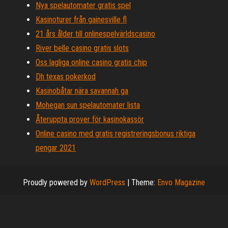
Nya spelautomater gratis spel
Kasinoturer från gainesville fl
21 års ålder till onlinespelvärldscasino
River belle casino gratis slots
Oss lagliga online casino gratis chip
Dh texas pokerkod
Kasinobåtar nära savannah ga
Mohegan sun spelautomater lista
Återuppta prover för kasinokassör
Online casino med gratis registreringsbonus riktiga
pengar 2021
Proudly powered by
WordPress
|
Theme:
Envo Magazine