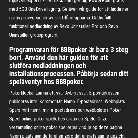
mjukvaruexpert har ett hack som ger dig PowerPoint gratis
med 5GB OneDrive-lagring. Se även vår guide för att ladda ner
gratis provversioner av alla Office-apparna. Gratis fullt
funktionell nedladdning av Revo Uninstaller Pro och Revo
Uninstaller gratisprogram.
Programvaran för 888poker är bara 3 steg
bort. Använd den här guiden för att
slutföra nedladdningen och
installationsprocessen. Påbörja sedan ditt
speläventyr hos 888poker.
Pokerklocka. Lämna ett svar Avbryt svar. E-postadressen
publiceras inte. Kommentar. Namn. E-postadress. Webbplats.
Spara mitt namn, min e-postadress och webbplats i Poker
Speel online poker spelletjes gratis op Spele. Onze
verzameling online poker spelletjes vind je op deze pagina.
Neem plaats aan de tafel en zorg dat er niets aan je gezicht