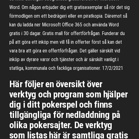
Word. Om någon erbjuder dig ett gratisexemplar så rör det sig
förmodligen om ett bedrägeri eller en piratkopia. Däremot så
kan du ladda ner Microsoft Office 365 och använda Word
gratis i 30 dagar. Gratis mall för offertförfrågan. Funderar du
på att göra ett inköp men vill få in offerter först så kan det
vara bra att göra en offertförfrågan. Det gäller särskilt vid
inköp av dyrare varor och tjänster och är särskilt vanligt i
statliga, kommunala och fackliga organisationer. 17/2/2021
Här följer en översikt över
verktyg och program som hjälper
dig i ditt pokerspel och finns
tillgängliga för nedladdning på
olika pokersajter. De verktyg
som listas här är samtliga gratis