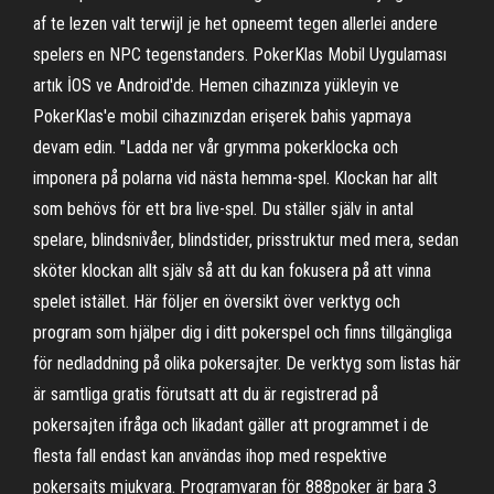
af te lezen valt terwijl je het opneemt tegen allerlei andere
spelers en NPC tegenstanders. PokerKlas Mobil Uygulaması
artık İOS ve Android'de. Hemen cihazınıza yükleyin ve
PokerKlas'e mobil cihazınızdan erişerek bahis yapmaya
devam edin. "Ladda ner vår grymma pokerklocka och
imponera på polarna vid nästa hemma-spel. Klockan har allt
som behövs för ett bra live-spel. Du ställer själv in antal
spelare, blindsnivåer, blindstider, prisstruktur med mera, sedan
sköter klockan allt själv så att du kan fokusera på att vinna
spelet istället. Här följer en översikt över verktyg och
program som hjälper dig i ditt pokerspel och finns tillgängliga
för nedladdning på olika pokersajter. De verktyg som listas här
är samtliga gratis förutsatt att du är registrerad på
pokersajten ifråga och likadant gäller att programmet i de
flesta fall endast kan användas ihop med respektive
pokersajts mjukvara. Programvaran för 888poker är bara 3