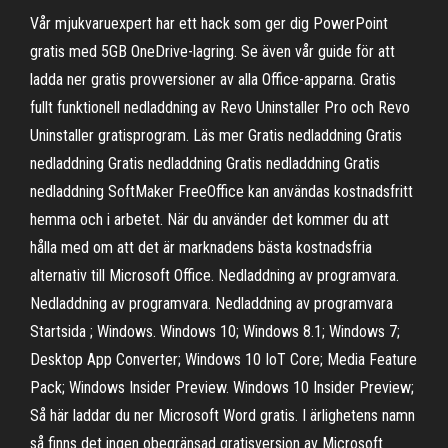
Vår mjukvaruexpert har ett hack som ger dig PowerPoint
gratis med 5GB OneDrive-lagring. Se även vår guide för att
ladda ner gratis provversioner av alla Office-apparna. Gratis
fullt funktionell nedladdning av Revo Uninstaller Pro och Revo
Uninstaller gratisprogram. Läs mer Gratis nedladdning Gratis
nedladdning Gratis nedladdning Gratis nedladdning Gratis
nedladdning SoftMaker FreeOffice kan användas kostnadsfritt
hemma och i arbetet. När du använder det kommer du att
hålla med om att det är marknadens bästa kostnadsfria
alternativ till Microsoft Office. Nedladdning av programvara.
Nedladdning av programvara. Nedladdning av programvara
Startsida ; Windows. Windows 10; Windows 8.1; Windows 7;
Desktop App Converter; Windows 10 IoT Core; Media Feature
Pack; Windows Insider Preview. Windows 10 Insider Preview;
Så här laddar du ner Microsoft Word gratis. I ärlighetens namn
så finns det ingen obegränsad gratisversion av Microsoft