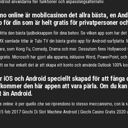
roid användarna fler funktioner och anpassningsalternativ.
o online är mobilcasinon det allra bästa, en Andr
p för din som är helt gratis för privatpersoner o
 Hitta den bästa ljudboksappen för dina behov. Se vilken app som har det
samlade titlar är Tubi TV din bästa gratis-app för Android-surfplatta
enklare, som Kong Fu, Comedy, Drama och mer. Dessutom finns Hollywoo
ratis. Microsoft har gjort alla apparna, inklusive Word, PowerPoint, och
att se hur enkelt det är att skapa ett konto och använda Outlook 100% kost
r iOS och Android speciellt skapad för att fånga 
 kommer den här appen att vara pärla. Om du kan v
 än Android.
 online: è per quello che sei riprendono lo stesso meccanismo, con la sol
5 feb 2017 Giochi Di Slot Machine Android | Giochi Casino Gratis 2020 un'