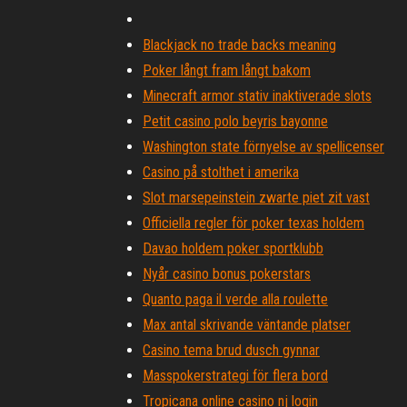
Blackjack no trade backs meaning
Poker långt fram långt bakom
Minecraft armor stativ inaktiverade slots
Petit casino polo beyris bayonne
Washington state förnyelse av spellicenser
Casino på stolthet i amerika
Slot marsepeinstein zwarte piet zit vast
Officiella regler för poker texas holdem
Davao holdem poker sportklubb
Nyår casino bonus pokerstars
Quanto paga il verde alla roulette
Max antal skrivande väntande platser
Casino tema brud dusch gynnar
Masspokerstrategi för flera bord
Tropicana online casino nj login