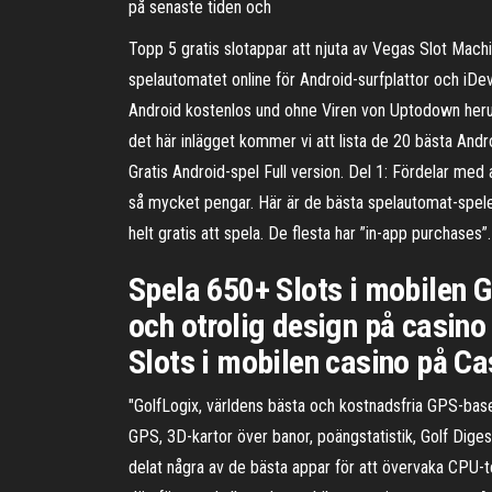
på senaste tiden och
Topp 5 gratis slotappar att njuta av Vegas Slot Machi
spelautomatet online för Android-surfplattor och iDevi
Android kostenlos und ohne Viren von Uptodown herunt
det här inlägget kommer vi att lista de 20 bästa Andro
Gratis Android-spel Full version. Del 1: Fördelar med
så mycket pengar. Här är de bästa spelautomat-spele
helt gratis att spela. De flesta har ”in-app purchases”.
Spela 650+ Slots i mobilen G
och otrolig design på casino
Slots i mobilen casino på C
"GolfLogix, världens bästa och kostnadsfria GPS-baser
GPS, 3D-kartor över banor, poängstatistik, Golf Dige
delat några av de bästa appar för att övervaka CPU-