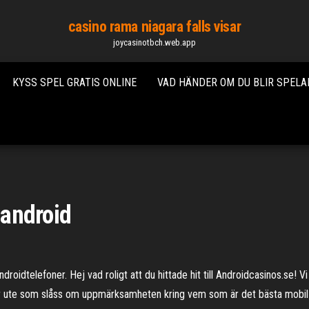
casino rama niagara falls visar
joycasinotbch.web.app
KYSS SPEL GRATIS ONLINE
VAD HÄNDER OM DU BLIR SPELA
 android
droidtelefoner. Hej vad roligt att du hittade hit till Androidcasinos.se! V
där ute som slåss om uppmärksamheten kring vem som är det bästa mobil ca