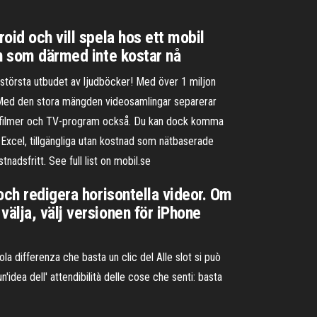
oid och vill spela hos ett mobil
ch som därmed inte kostar nå
 största utbudet av ljudböcker! Med över 1 miljon
. Med den stora mängden videosamlingar separerar
d-filmer och TV-program också. Du kan dock komma
 Excel, tillgängliga utan kostnad som nätbaserade
nadsfritt. See full list on mobil.se
och redigera horisontella videor. Om
älja, välj versionen för iPhone
a differenza che basta un clic del Alle slot si può
idea dell' attendibilità delle cose che senti: basta