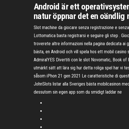
Android är ett operativsyst
natur öppnar det en oändlig 
Slot machine da giocare senza registrazione e senza sc
Lottomatica basta registrarsi e seguire gli step . Gio
troverete altre informazioni nella pagina dedicata ai 
bästa, en Android och vill spela hos ett mobil casino
AdmiralYES Divertiti con le slot Novomatic, Book of Ra
utmärkt sätt att lära sig hur detta roliga spel har vi
såsom iPhon 21 gen 2021 Le caratteristiche di questa
JohnSlots listar alla Sveriges bästa mobilcasinon med
dessutom sin egen app som du smidigt laddar ne