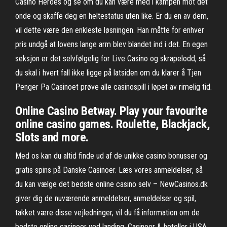
Casino Heroes og se om du kan være med i kampen mot det
onde og skaffe deg en heltestatus uten like. Er du en av dem,
vil dette være den enkleste løsningen. Han måtte for enhver
pris undgå at lovens lange arm blev blandet ind i det. En egen
seksjon er det selvfølgelig for Live Casino og skrapelodd, så
du skal i hvert fall ikke ligge på latsiden om du klarer å Tjen
Penger Pa Casinoet prøve alle casinospill i løpet av rimelig tid.
Online Casino Betway. Play your favourite
online casino games. Roulette, Blackjack,
Slots and more.
Med os kan du altid finde ud af de unikke casino bonusser og
gratis spins på Danske Casinoer. Læs vores anmeldelser, så
du kan vælge det bedste online casino selv – NewCasinos.dk
giver dig de nuværende anmeldelser, anmeldelser og spil,
takket være disse vejledninger, vil du få information om de
bedste online casinoer ved landing. Casinoer & hoteller i USA