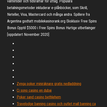
väntetider och tidsramar för uttag. Populära
betalningsmetoder inkluderar e-plånböcker, som Skrill,
Neteller, Visa, Mastercard och många andra. Spillere fra
Argentina godtatt mobilekasinorank.org Eksklusiv Free Spins
Bonus Opptil $5000 i Free Spins Bonus Hurtige utbetlainger
[oppdatert November 2020]
Zynga poker miniräknare gratis nedladdning
Ci sono casino en dubai
Poker sand casino bethlehem
Travelodge banning casino och outlet mall banning ca