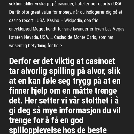
sektion stiller vi skarpt på casinoer, hoteller og resorts i USA.
Du får ofte great value for money, når du indlogerer dig på et
casino resort i USA. Kasino – Wikipedia, den frie
encyklopædiMeget kendt for sine kasinoer er byen Las Vegas
i staten Nevada, USA, … Casino de Monte Carlo, som har
væsentlig betydning for hele
Derfor er det viktig at casinoet
tar alvorlig spilling på alvor, slik
at en kan føle seg trygg på at en
finner hjelp om en måtte trenge
det. Her setter vi vår stolthet i å
gi deg så mye informasjon du vil
trenge for å få en god
spillopplevelse hos de beste