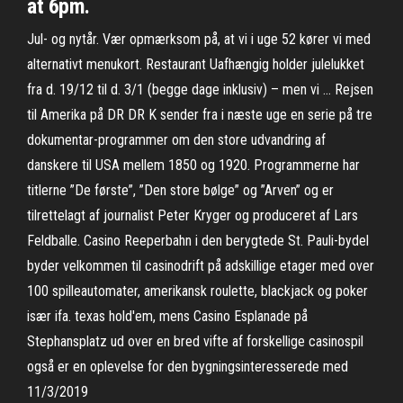
at 6pm.
Jul- og nytår. Vær opmærksom på, at vi i uge 52 kører vi med
alternativt menukort. Restaurant Uafhængig holder julelukket
fra d. 19/12 til d. 3/1 (begge dage inklusiv) – men vi … Rejsen
til Amerika på DR DR K sender fra i næste uge en serie på tre
dokumentar-programmer om den store udvandring af
danskere til USA mellem 1850 og 1920. Programmerne har
titlerne ”De første”, ”Den store bølge” og ”Arven” og er
tilrettelagt af journalist Peter Kryger og produceret af Lars
Feldballe. Casino Reeperbahn i den berygtede St. Pauli-bydel
byder velkommen til casinodrift på adskillige etager med over
100 spilleautomater, amerikansk roulette, blackjack og poker
især ifa. texas hold'em, mens Casino Esplanade på
Stephansplatz ud over en bred vifte af forskellige casinospil
også er en oplevelse for den bygningsinteresserede med
11/3/2019