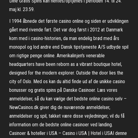
Dine Gratis Spins kan hentes/optjenes i perioden 14. til 24.
maj kl. 23.59.
I 1994 åbnede det første casino online og siden er udviklingen
gået med rivende fart. Det var dog først i 2012 at Danmark
kom med i casino-historien, da man endelig brød med års
monopol og lod andre end Dansk tipstjeneste A/S udbyde spil
om rigtige penge online. Amerikalinjen's venerable
headquarters have been reborn as a vibrant boutique hotel,
designed for the modern explorer. Outside the door lies the
city of Oslo. Med os kan du altid finde ud af de unikke casino
bonusser og gratis spins på Danske Casinoer. Læs vores
anmeldelser, så du kan vælge det bedste online casino selv –
NewCasinos.dk giver dig de nuværende anmeldelser,
anmeldelser og spil, takket være disse vejledninger, vil du få
information om de bedste online casinoer ved landing.
Casinoer & hoteller i USA – Casino i USA | Hotel i USAI denne