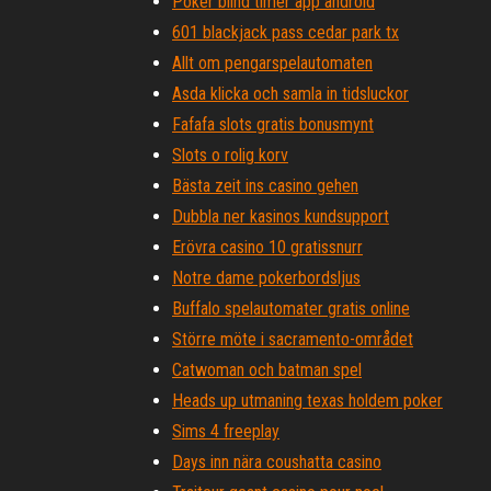
Poker blind timer app android
601 blackjack pass cedar park tx
Allt om pengarspelautomaten
Asda klicka och samla in tidsluckor
Fafafa slots gratis bonusmynt
Slots o rolig korv
Bästa zeit ins casino gehen
Dubbla ner kasinos kundsupport
Erövra casino 10 gratissnurr
Notre dame pokerbordsljus
Buffalo spelautomater gratis online
Större möte i sacramento-området
Catwoman och batman spel
Heads up utmaning texas holdem poker
Sims 4 freeplay
Days inn nära coushatta casino