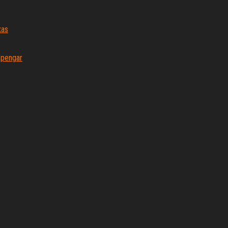
xas
a pengar