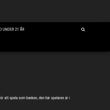
D UNDER 21 ÅR
ör att spela som banken, den här spelaren är i