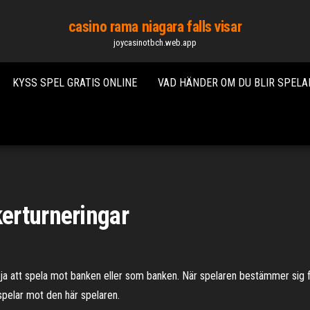
casino rama niagara falls visar
joycasinotbch.web.app
KYSS SPEL GRATIS ONLINE
VAD HÄNDER OM DU BLIR SPELA
erturneringar
lja att spela mot banken eller som banken. När spelaren bestämmer sig f
spelar mot den här spelaren.